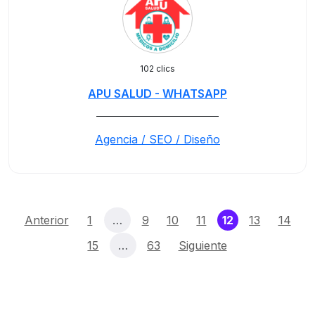
102 clics
APU SALUD - WHATSAPP
_____________________________
Agencia / SEO / Diseño
(current)
Anterior
1
…
9
10
11
12
13
14
15
…
63
Siguiente