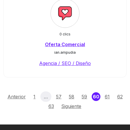
0 clics
Oferta Comercial
ian.ampudia
Agencia / SEO / Diseño
(current)
Anterior
1
…
57
58
59
60
61
62
63
Siguiente