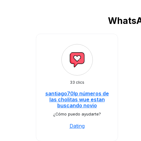
WhatsAp
33 clics
santiago70lp números de
las cholitas wue estan
buscando novio
¿Cómo puedo ayudarte?
Dating