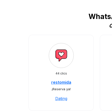
WhatsA
C
44 clics
restomida
¡Reserva ya!
Dating