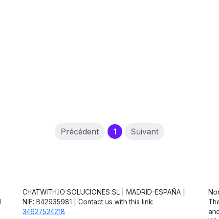
(current)
Précédent
1
Suivant
CHATWITH.IO SOLUCIONES SL | MADRID-ESPAÑA |
Non
d
NIF: B42935981 | Contact us with this link:
The
34627524218
and