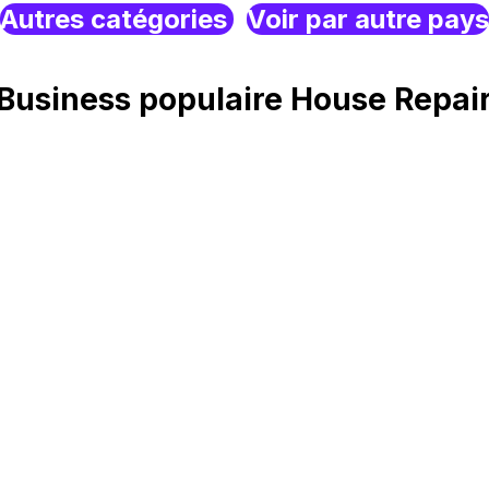
Autres catégories
Voir par autre pays
usiness populaire House Repai