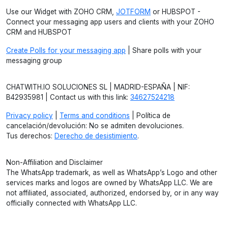
Use our Widget with ZOHO CRM,
JOTFORM
or HUBSPOT -
Connect your messaging app users and clients with your ZOHO
CRM and HUBSPOT
Create Polls for your messaging app
| Share polls with your
messaging group
CHATWITH.IO SOLUCIONES SL | MADRID-ESPAÑA | NIF:
B42935981 | Contact us with this link:
34627524218
Privacy policy
|
Terms and conditions
| Política de
cancelación/devolución: No se admiten devoluciones.
Tus derechos:
Derecho de desistimiento
.
Non-Affiliation and Disclaimer
The WhatsApp trademark, as well as WhatsApp’s Logo and other
services marks and logos are owned by WhatsApp LLC. We are
not affiliated, associated, authorized, endorsed by, or in any way
officially connected with WhatsApp LLC.