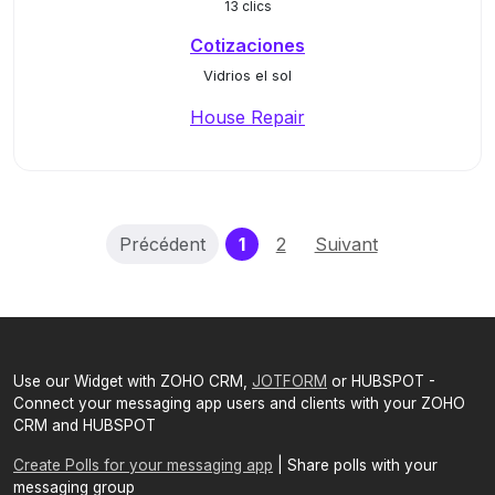
13 clics
Cotizaciones
Vidrios el sol
House Repair
(current)
Précédent
1
2
Suivant
Use our Widget with ZOHO CRM,
JOTFORM
or HUBSPOT -
Connect your messaging app users and clients with your ZOHO
CRM and HUBSPOT
Create Polls for your messaging app
| Share polls with your
messaging group