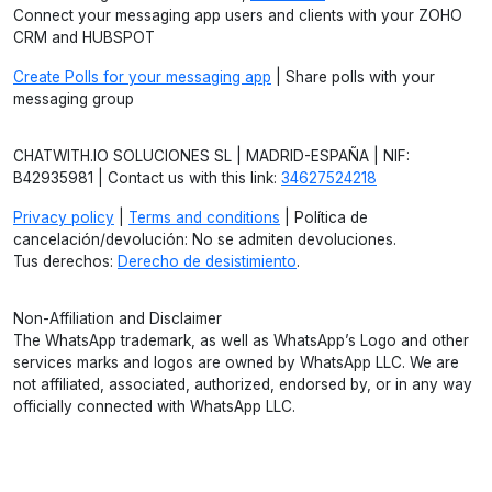
Connect your messaging app users and clients with your ZOHO
CRM and HUBSPOT
Create Polls for your messaging app
| Share polls with your
messaging group
CHATWITH.IO SOLUCIONES SL | MADRID-ESPAÑA | NIF:
B42935981 | Contact us with this link:
34627524218
Privacy policy
|
Terms and conditions
| Política de
cancelación/devolución: No se admiten devoluciones.
Tus derechos:
Derecho de desistimiento
.
Non-Affiliation and Disclaimer
The WhatsApp trademark, as well as WhatsApp’s Logo and other
services marks and logos are owned by WhatsApp LLC. We are
not affiliated, associated, authorized, endorsed by, or in any way
officially connected with WhatsApp LLC.