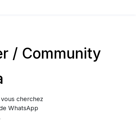
er / Community
a
i vous cherchez
on de WhatsApp
.