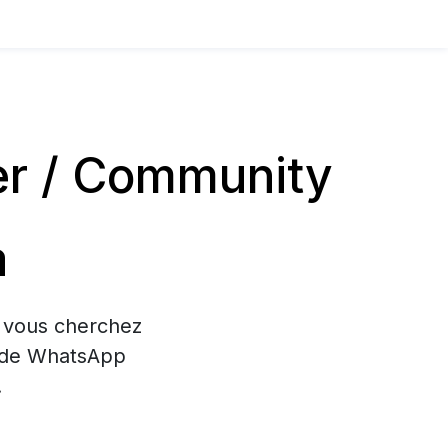
er / Community
a
i vous cherchez
on de WhatsApp
.