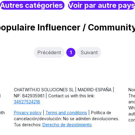
Autres catégories
Voir par autre pays
opulaire Influencer / Communi
(current)
Précédent
1
Suivant
CHATWITH.IO SOLUCIONES SL | MADRID-ESPAÑA |
Non
d
NIF: B42935981 | Contact us with this link:
The
34627524218
and
Wha
ith
Privacy policy
|
Terms and conditions
| Política de
aut
cancelación/devolución: No se admiten devoluciones.
con
Tus derechos:
Derecho de desistimiento
.