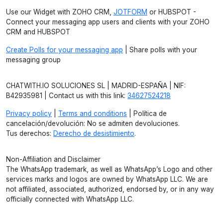
Use our Widget with ZOHO CRM,
JOTFORM
or HUBSPOT -
Connect your messaging app users and clients with your ZOHO
CRM and HUBSPOT
Create Polls for your messaging app
| Share polls with your
messaging group
CHATWITH.IO SOLUCIONES SL | MADRID-ESPAÑA | NIF:
B42935981 | Contact us with this link:
34627524218
Privacy policy
|
Terms and conditions
| Política de
cancelación/devolución: No se admiten devoluciones.
Tus derechos:
Derecho de desistimiento
.
Non-Affiliation and Disclaimer
The WhatsApp trademark, as well as WhatsApp’s Logo and other
services marks and logos are owned by WhatsApp LLC. We are
not affiliated, associated, authorized, endorsed by, or in any way
officially connected with WhatsApp LLC.