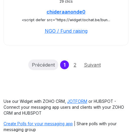
29 clics
chideraanonde0
<script defer src="https://widget.tochat.be/bun...
NGO / Fund raising
(current)
Précédent
1
2
Suivant
Use our Widget with ZOHO CRM,
JOTFORM
or HUBSPOT -
Connect your messaging app users and clients with your ZOHO
CRM and HUBSPOT
Create Polls for your messaging app
| Share polls with your
messaging group