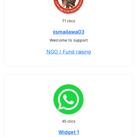
71 clics
iismailawa03
Welcome to support
NGO / Fund raising
45 clics
Widget 1