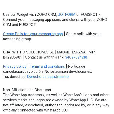
Use our Widget with ZOHO CRM,
JOTFORM
or HUBSPOT -
Connect your messaging app users and clients with your ZOHO
CRM and HUBSPOT
Create Polls for your messaging app
| Share polls with your
messaging group
CHATWITH.IO SOLUCIONES SL | MADRID-ESPAÑA | NIF:
B42935981 | Contact us with this link:
34627524218
Privacy policy
|
Terms and conditions
| Política de
cancelación/devolución: No se admiten devoluciones.
Tus derechos:
Derecho de desistimiento
.
Non-Affiliation and Disclaimer
The WhatsApp trademark, as well as WhatsApp’s Logo and other
services marks and logos are owned by WhatsApp LLC. We are
not affiliated, associated, authorized, endorsed by, or in any way
officially connected with WhatsApp LLC.