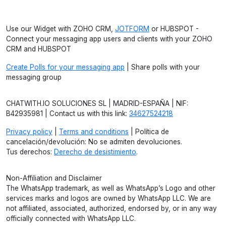
Use our Widget with ZOHO CRM,
JOTFORM
or HUBSPOT -
Connect your messaging app users and clients with your ZOHO
CRM and HUBSPOT
Create Polls for your messaging app
| Share polls with your
messaging group
CHATWITH.IO SOLUCIONES SL | MADRID-ESPAÑA | NIF:
B42935981 | Contact us with this link:
34627524218
Privacy policy
|
Terms and conditions
| Política de
cancelación/devolución: No se admiten devoluciones.
Tus derechos:
Derecho de desistimiento
.
Non-Affiliation and Disclaimer
The WhatsApp trademark, as well as WhatsApp’s Logo and other
services marks and logos are owned by WhatsApp LLC. We are
not affiliated, associated, authorized, endorsed by, or in any way
officially connected with WhatsApp LLC.