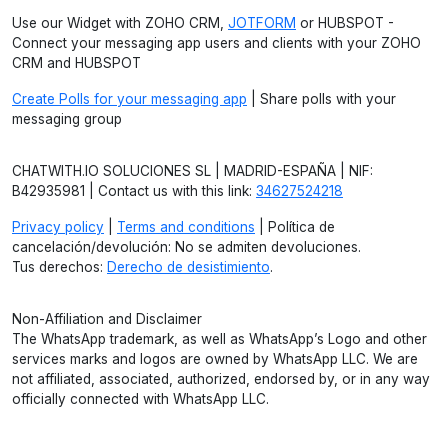
Use our Widget with ZOHO CRM,
JOTFORM
or HUBSPOT -
Connect your messaging app users and clients with your ZOHO
CRM and HUBSPOT
Create Polls for your messaging app
| Share polls with your
messaging group
CHATWITH.IO SOLUCIONES SL | MADRID-ESPAÑA | NIF:
B42935981 | Contact us with this link:
34627524218
Privacy policy
|
Terms and conditions
| Política de
cancelación/devolución: No se admiten devoluciones.
Tus derechos:
Derecho de desistimiento
.
Non-Affiliation and Disclaimer
The WhatsApp trademark, as well as WhatsApp’s Logo and other
services marks and logos are owned by WhatsApp LLC. We are
not affiliated, associated, authorized, endorsed by, or in any way
officially connected with WhatsApp LLC.