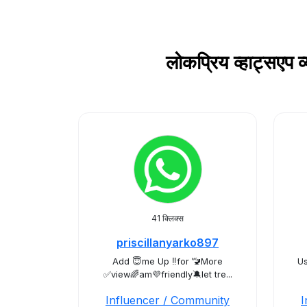
लोकप्रिय व्हाट्स
41 क्लिक्स
priscillanyarko897
Add 😇me Up ‼️for 🚾More
Us
✅view🌈am💜friendly🔕let tre...
Influencer / Community
I