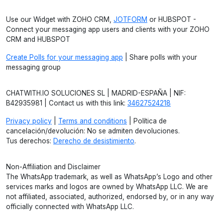
Use our Widget with ZOHO CRM,
JOTFORM
or HUBSPOT -
Connect your messaging app users and clients with your ZOHO
CRM and HUBSPOT
Create Polls for your messaging app
| Share polls with your
messaging group
CHATWITH.IO SOLUCIONES SL | MADRID-ESPAÑA | NIF:
B42935981 | Contact us with this link:
34627524218
Privacy policy
|
Terms and conditions
| Política de
cancelación/devolución: No se admiten devoluciones.
Tus derechos:
Derecho de desistimiento
.
Non-Affiliation and Disclaimer
The WhatsApp trademark, as well as WhatsApp’s Logo and other
services marks and logos are owned by WhatsApp LLC. We are
not affiliated, associated, authorized, endorsed by, or in any way
officially connected with WhatsApp LLC.