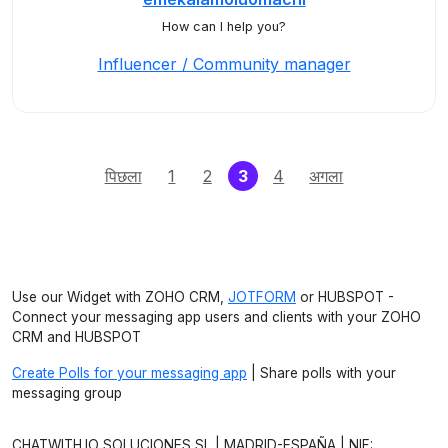
How can I help you?
Influencer / Community manager
(current)
पिछला
1
2
3
4
अगला
Use our Widget with ZOHO CRM,
JOTFORM
or HUBSPOT -
Connect your messaging app users and clients with your ZOHO
CRM and HUBSPOT
Create Polls for your messaging app
| Share polls with your
messaging group
CHATWITH.IO SOLUCIONES SL | MADRID-ESPAÑA | NIF: