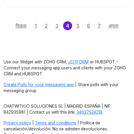
(current)
पिछला
1
2
3
4
5
6
7
अगला
Use our Widget with ZOHO CRM,
JOTFORM
or HUBSPOT -
Connect your messaging app users and clients with your ZOHO
CRM and HUBSPOT
Create Polls for your messaging app
| Share polls with your
messaging group
CHATWITH.IO SOLUCIONES SL | MADRID-ESPAÑA | NIF:
B42935981 | Contact us with this link:
34627524218
Privacy policy
|
Terms and conditions
| Política de
cancelación/devolución: No se admiten devoluciones.