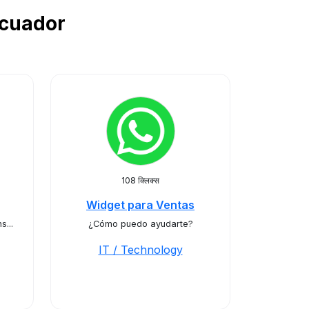
ं Ecuador
108 क्लिक्स
Widget para Ventas
s...
¿Cómo puedo ayudarte?
IT / Technology