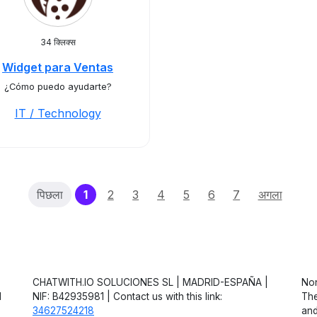
34 क्लिक्स
Widget para Ventas
¿Cómo puedo ayudarte?
IT / Technology
(current)
पिछला
1
2
3
4
5
6
7
अगला
CHATWITH.IO SOLUCIONES SL | MADRID-ESPAÑA |
Non
d
NIF: B42935981 | Contact us with this link:
The
34627524218
and