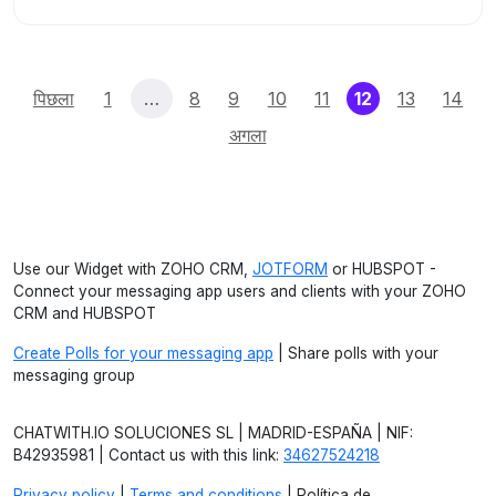
(current)
पिछला
1
…
8
9
10
11
12
13
14
अगला
Use our Widget with ZOHO CRM,
JOTFORM
or HUBSPOT -
Connect your messaging app users and clients with your ZOHO
CRM and HUBSPOT
Create Polls for your messaging app
| Share polls with your
messaging group
CHATWITH.IO SOLUCIONES SL | MADRID-ESPAÑA | NIF:
B42935981 | Contact us with this link:
34627524218
Privacy policy
|
Terms and conditions
| Política de