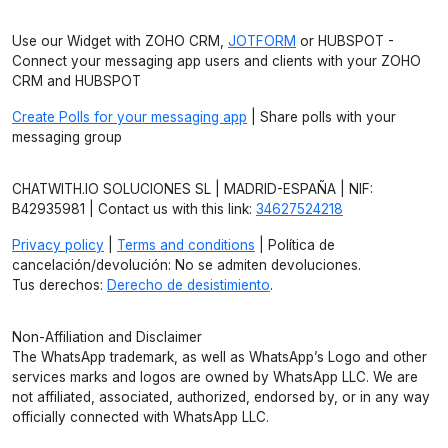
Use our Widget with ZOHO CRM,
JOTFORM
or HUBSPOT -
Connect your messaging app users and clients with your ZOHO
CRM and HUBSPOT
Create Polls for your messaging app
| Share polls with your
messaging group
CHATWITH.IO SOLUCIONES SL | MADRID-ESPAÑA | NIF:
B42935981 | Contact us with this link:
34627524218
Privacy policy
|
Terms and conditions
| Política de
cancelación/devolución: No se admiten devoluciones.
Tus derechos:
Derecho de desistimiento
.
Non-Affiliation and Disclaimer
The WhatsApp trademark, as well as WhatsApp’s Logo and other
services marks and logos are owned by WhatsApp LLC. We are
not affiliated, associated, authorized, endorsed by, or in any way
officially connected with WhatsApp LLC.