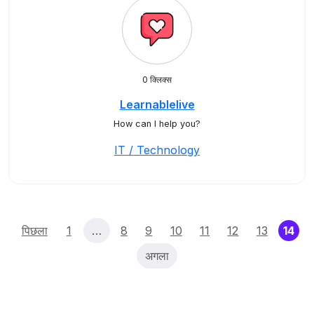
0 क्लिक्स
Learnablelive
How can I help you?
IT / Technology
(cu
पिछला
1
…
8
9
10
11
12
13
14
अगला