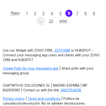
(current)
पिछला
1
2
3
4
5
6
7
8
9
…
22
अगला
Use our Widget with ZOHO CRM,
JOTFORM
or HUBSPOT -
Connect your messaging app users and clients with your ZOHO
CRM and HUBSPOT
Create Polls for your messaging app
| Share polls with your
messaging group
CHATWITH.IO SOLUCIONES SL | MADRID-ESPAÑA | NIF:
B42935981 | Contact us with this link:
34627524218
Privacy policy
|
Terms and conditions
| Política de
cancelación/devolución: No se admiten devoluciones.