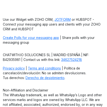
Use our Widget with ZOHO CRM,
JOTFORM
or HUBSPOT -
Connect your messaging app users and clients with your ZOHO
CRM and HUBSPOT
Create Polls for your messaging app
| Share polls with your
messaging group
CHATWITH.IO SOLUCIONES SL | MADRID-ESPAÑA | NIF:
B42935981 | Contact us with this link:
34627524218
Privacy policy
|
Terms and conditions
| Política de
cancelación/devolución: No se admiten devoluciones.
Tus derechos:
Derecho de desistimiento
.
Non-Affiliation and Disclaimer
The WhatsApp trademark, as well as WhatsApp’s Logo and other
services marks and logos are owned by WhatsApp LLC. We are
not affiliated, associated, authorized, endorsed by, or in any way