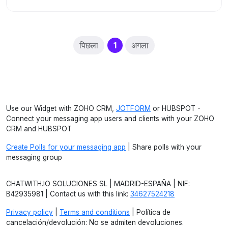
(current)
पिछला
1
अगला
Use our Widget with ZOHO CRM,
JOTFORM
or HUBSPOT -
Connect your messaging app users and clients with your ZOHO
CRM and HUBSPOT
Create Polls for your messaging app
| Share polls with your
messaging group
CHATWITH.IO SOLUCIONES SL | MADRID-ESPAÑA | NIF:
B42935981 | Contact us with this link:
34627524218
Privacy policy
|
Terms and conditions
| Política de
cancelación/devolución: No se admiten devoluciones.