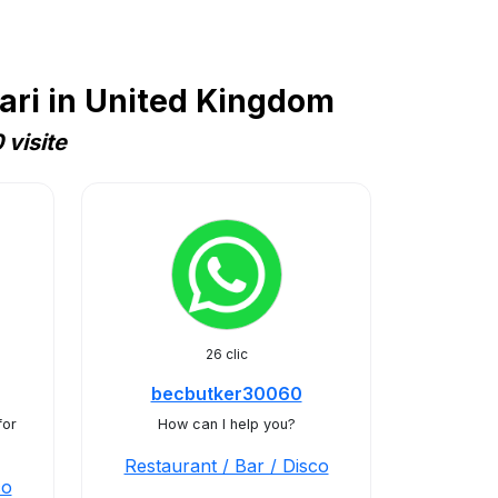
ari in United Kingdom
visite
26 clic
becbutker30060
for
How can I help you?
Restaurant / Bar / Disco
co