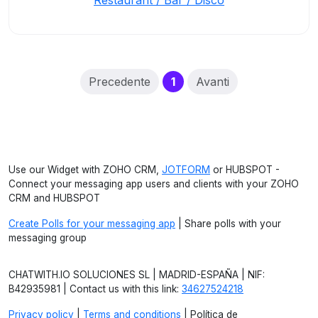
Restaurant / Bar / Disco
(current)
Precedente
1
Avanti
Use our Widget with ZOHO CRM,
JOTFORM
or HUBSPOT -
Connect your messaging app users and clients with your ZOHO
CRM and HUBSPOT
Create Polls for your messaging app
| Share polls with your
messaging group
CHATWITH.IO SOLUCIONES SL | MADRID-ESPAÑA | NIF:
B42935981 | Contact us with this link:
34627524218
Privacy policy
|
Terms and conditions
| Política de