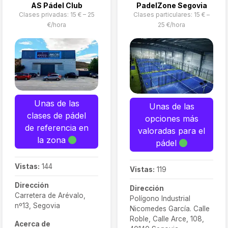
AS Pádel Club
PadelZone Segovia
Clases privadas: 15 € – 25
Clases particulares: 15 € –
€/hora
25 €/hora
Unas de las
Unas de las
clases de pádel
opciones más
de referencia en
valoradas para el
la zona
pádel
Vistas:
144
Vistas:
119
Dirección
Dirección
Carretera de Arévalo,
Polígono Industrial
nº13, Segovia
Nicomedes García. Calle
Roble, Calle Arce, 108,
Acerca de