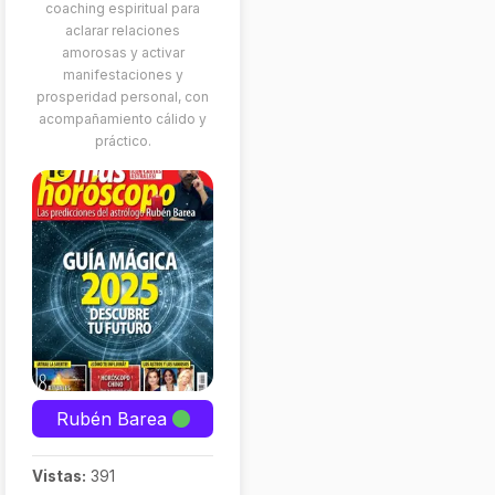
coaching espiritual para
aclarar relaciones
amorosas y activar
manifestaciones y
prosperidad personal, con
acompañamiento cálido y
práctico.
Rubén Barea
Vistas:
391