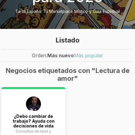
Tarot España: Tu Marketplace Místico y Guía Espiritual
Listado
Orden:
Más nuevo
Más popular
Negocios etiquetados con "Lectura de
amor"
¿Debo cambiar de
trabajo? Ayuda con
decisiones de vida
Consultas de tarot y