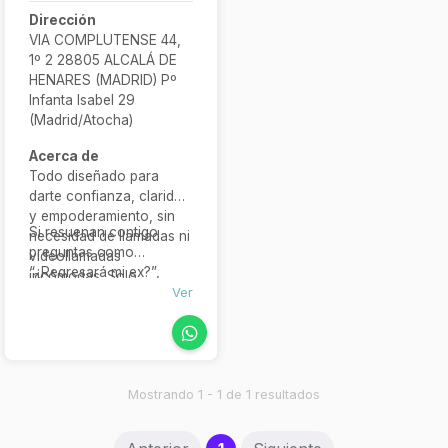
Dirección
VIA COMPLUTENSE 44,
1º 2 28805 ALCALÁ DE
HENARES (MADRID) Pº
Infanta Isabel 29
(Madrid/Atocha)
Acerca de
Todo diseñado para
darte confianza, claridad
y empoderamiento, sin
Si resuenan contigo
necesidad de llamadas ni
preguntas como
videollamadas
“¿Regresará mi ex?”,
incómodas. Solo
“¿Qué sentido tiene lo
Ver
conexión real y cercana
que estoy pasando?”,
desde tu WhatsApp.
“¿Cómo puedo atraer lo
que deseo?”, es hora de
que hagas la conexión.
Te espero para ayudarte
Mostrando 1 - 1 de 1 resultados
a transformar esas dudas
en acción y bienestar.