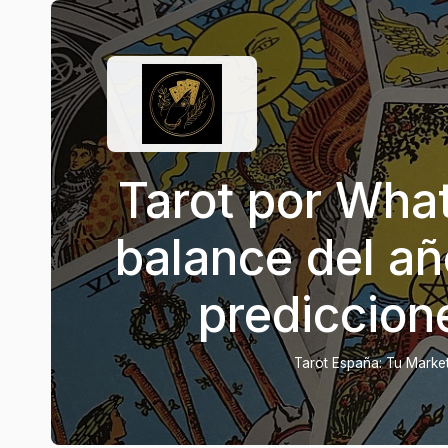
Tarot por Wha
balance del añ
prediccion
Tarot España: Tu Marketp