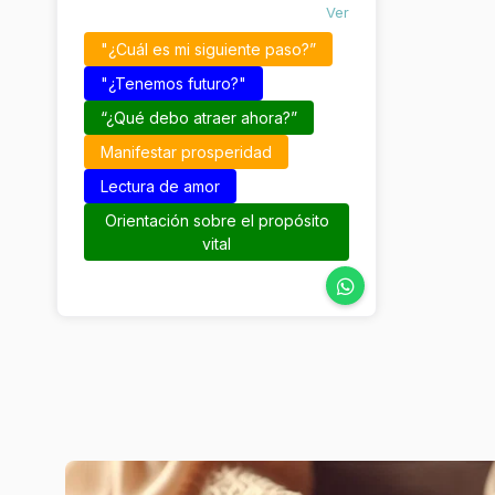
Ver
"¿Cuál es mi siguiente paso?”
"¿Tenemos futuro?"
“¿Qué debo atraer ahora?”
Manifestar prosperidad
Lectura de amor
Orientación sobre el propósito
vital