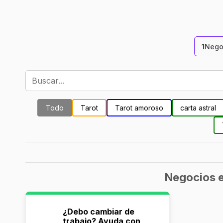
1
Nego
Todo
Tarot
Tarot amoroso
carta astral
Negocios e
¿Debo cambiar de
trabajo? Ayuda con