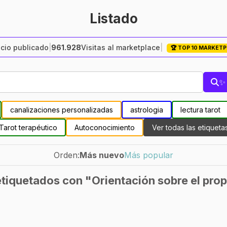
Listado
cio publicado
|
961.928
Visitas al marketplace
|
🏆 TOP 10 MARKET
✨ 
canalizaciones personalizadas
astrologia
lectura tarot
Tarot terapéutico
Autoconocimiento
Ver todas las etiqueta
Orden:
Más nuevo
Más popular
tiquetados con "Orientación sobre el propó