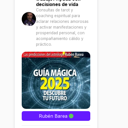
decisiones de vida
Consultas de tarot y
coaching espiritual para
aclarar relaciones amorosas
y activar manifestaciones y
prosperidad personal, con
acompañamiento cálido y
práctico.
Rubén Barea