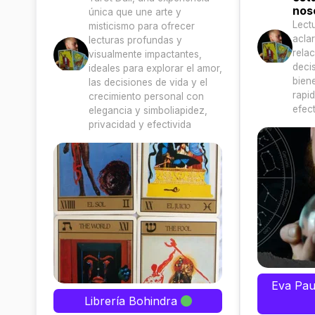
nos
única que une arte y
Lect
misticismo para ofrecer
acla
lecturas profundas y
rela
visualmente impactantes,
deci
ideales para explorar el amor,
bien
las decisiones de vida y el
rapi
crecimiento personal con
efect
elegancia y simboliapidez,
privacidad y efectivida
Eva Pau 
Librería Bohindra