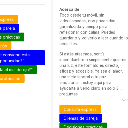
Acerca de
Todo desde tu móvil, sin
express
videollamadas, con privacidad
garantizada y tiempo para
e pareja
reflexionar con calma. Puedes
s prácticas
guardarlo y volverlo a leer cuando lo
necesites.
ción
Si estás atascada, sentís
e conviene esta
incertidumbre o simplemente quieres
portunidad?”
una luz, este formato es directo,
ta el mal de ojo?”
eficaz y accesible. Ya sea el amor,
una meta laboral o tu paz
 protección
emocional… estoy aquí para
ayudarte a verlo claro en solo 3
preguntas.
Ver
Consulta express
Dilemas de pareja
Decisiones prácticas