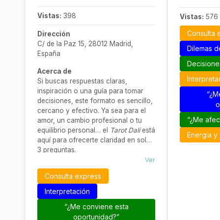
Vistas:
398
Vistas:
576
Consulta 
Dirección
C/ de la Paz 15, 28012 Madrid,
Dilemas d
España
Decisione
Acerca de
Interpreta
Si buscas respuestas claras,
inspiración o una guía para tomar
“¿M
decisiones, este formato es sencillo,
o
cercano y efectivo. Ya sea para el
“¿Me afec
amor, un cambio profesional o tu
equilibrio personal… el
Tarot Dalí
está
Energía y
aquí para ofrecerte claridad en solo
3 preguntas.
Ver
Consulta express
Interpretación
“¿Me conviene esta
oportunidad?”