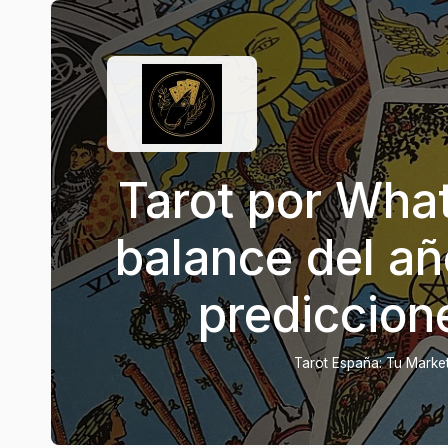
Tarot por Wha
balance del añ
prediccion
Tarot España: Tu Marketp