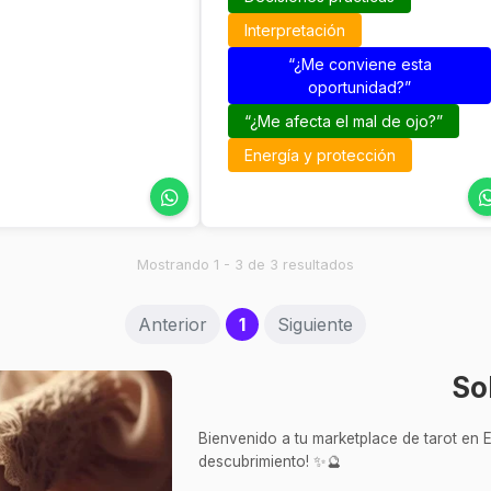
Interpretación
“¿Me conviene esta
oportunidad?”
“¿Me afecta el mal de ojo?”
Energía y protección
Mostrando 1 - 3 de 3 resultados
(current)
Anterior
1
Siguiente
So
Bienvenido a tu marketplace de tarot en E
descubrimiento! ✨🔮