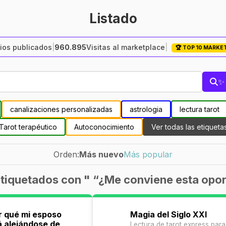
Listado
ios publicados
|
960.895
Visitas al marketplace
|
🏆 TOP 10 MARK
✨ 
canalizaciones personalizadas
astrologia
lectura tarot
Tarot terapéutico
Autoconocimiento
Ver todas las etiqueta
Orden:
Más nuevo
Más popular
tiquetados con " “¿Me conviene esta opo
r qué mi esposo
Magia del Siglo XXI
á alejándose de
Lectura de tarot express para