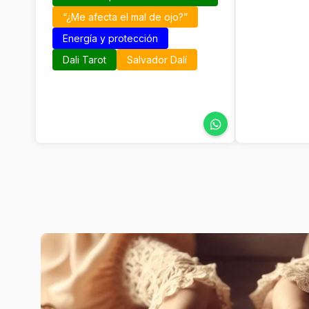
“¿Me afecta el mal de ojo?”
Energía y protección
Dali Tarot
Salvador Dalí