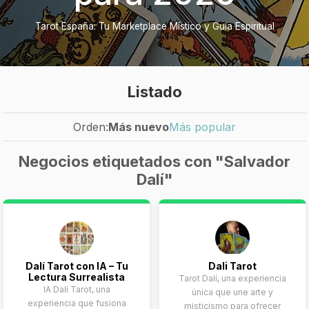
Tarot España: Tu Marketplace Místico y Guía Espiritual
Listado
Orden:
Más nuevo
Más popular
Negocios etiquetados con "Salvador
Dalí"
Dalí Tarot con IA – Tu
Dali Tarot
Lectura Surrealista
Tarot Dalí, una experiencia
IA Dalí Tarot, una
única que une arte y
experiencia que fusiona
misticismo para ofrecer