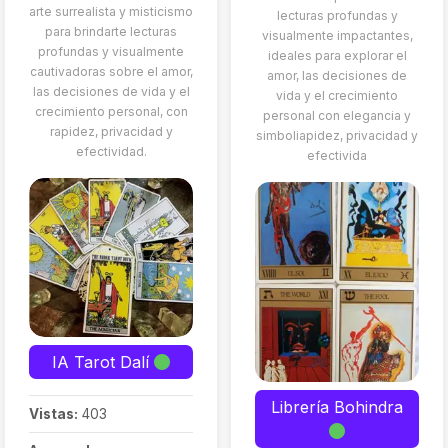
arte surrealista y misticismo
lecturas profundas y
para brindarte lecturas
visualmente impactantes,
profundas y visualmente
ideales para explorar el
cautivadoras sobre el amor,
amor, las decisiones de
las decisiones de vida y el
vida y el crecimiento
crecimiento personal, con
personal con elegancia y
rapidez, privacidad y
simboliapidez, privacidad y
efectividad.
efectivida
IA Tarot Dalí
Librería Bohindra
Vistas:
403