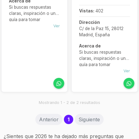
Acerca de
Si buscas respuestas
Vistas:
402
claras, inspiración o una
guía para tomar
Dirección
decisiones, este formato
Ver
C/ de la Paz 15, 28012
es sencillo, cercano y
Madrid, España
efectivo. Ya sea para el
amor, un cambio
Acerca de
profesional o tu equilibrio
Si buscas respuestas
personal… el
Tarot Dalí
claras, inspiración o una
está aquí para ofrecerte
guía para tomar
claridad en solo 3
decisiones, este formato
Ver
preguntas.
es sencillo, cercano y
efectivo. Ya sea para el
amor, un cambio
profesional o tu equilibrio
personal… el
Tarot Dalí
Mostrando 1 - 2 de 2 resultados
está aquí para ofrecerte
claridad en solo 3
(current)
Anterior
1
Siguiente
preguntas.
¿Sientes que 2026 te ha dejado más preguntas que