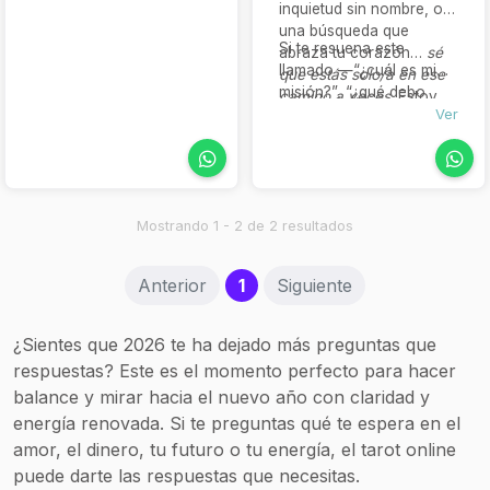
explorando las energías
inquietud sin nombre, o
que te rodean. Como tu
una búsqueda que
Si te resuena este
acompañante, te
abraza tu corazón…
sé
llamado —“¿cuál es mi
brindaré claridad y las
que estás solo/a en ese
misión?”, “¿qué debo
herramientas necesarias
camino a veces
. Estoy
sanar?”, “¿qué me están
Ver
para afrontar tus
aquí para ayudarte a leer
diciendo los guías?”— te
desafíos.
tu alma, encontrar tu
invito a reservar una
norte y retomar tu rumbo
sesión. Permíteme
iluminado, sin juicios y
acompañarte en el eco
con entrega.
sagrado de tu verdadera
Mostrando 1 - 2 de 2 resultados
esencia.
(current)
Anterior
1
Siguiente
¿Sientes que 2026 te ha dejado más preguntas que
respuestas? Este es el momento perfecto para hacer
balance y mirar hacia el nuevo año con claridad y
energía renovada. Si te preguntas qué te espera en el
amor, el dinero, tu futuro o tu energía, el tarot online
puede darte las respuestas que necesitas.