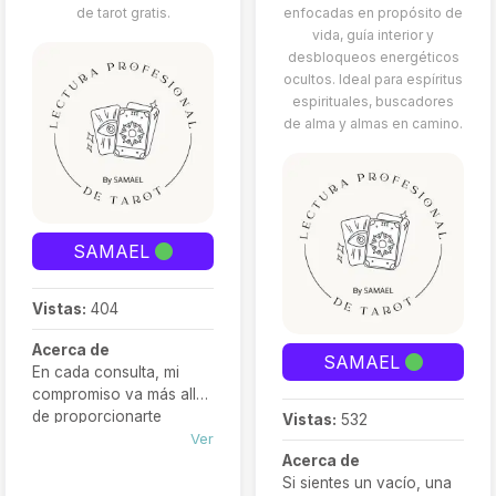
de tarot gratis.
enfocadas en propósito de
vida, guía interior y
desbloqueos energéticos
ocultos. Ideal para espíritus
espirituales, buscadores
de alma y almas en camino.
SAMAEL
Vistas:
404
Acerca de
SAMAEL
En cada consulta, mi
compromiso va más allá
de proporcionarte
Vistas:
532
respuestas; mi objetivo
Ver
es sumergirte en un viaje
Acerca de
introspectivo,
Si sientes un vacío, una