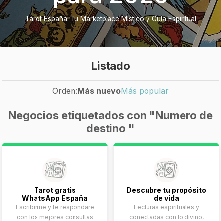
Tarot España: Tu Marketplace Místico y Guía Espiritual
Listado
Orden:
Más nuevo
Más popular
Negocios etiquetados con "Numero de
destino "
Tarot gratis
Descubre tu propósito
WhatsApp España
de vida
Escribirme y te respondare
Lecturas espirituales y
con los mejores consultas
conectadas con lo divino,