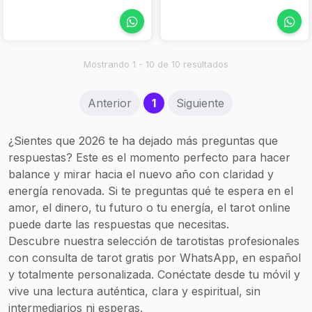
diciendo los guías?”— te
con una guía más
tu alma, encontrar tu
invito a reservar una
personalizada. Te espero
norte y retomar tu rumbo
sesión. Permíteme
por WhatsApp para que
iluminado, sin juicios y
acompañarte en el eco
descubras qué mensaje
con entrega.
sagrado de tu verdadera
está esperando por ti.
Mostrando 1 - 10 de 10 resultados
esencia.
(current)
Anterior
1
Siguiente
¿Sientes que 2026 te ha dejado más preguntas que
respuestas? Este es el momento perfecto para hacer
balance y mirar hacia el nuevo año con claridad y
energía renovada. Si te preguntas qué te espera en el
amor, el dinero, tu futuro o tu energía, el tarot online
puede darte las respuestas que necesitas.
Descubre nuestra selección de tarotistas profesionales
con consulta de tarot gratis por WhatsApp, en español
y totalmente personalizada. Conéctate desde tu móvil y
vive una lectura auténtica, clara y espiritual, sin
intermediarios ni esperas.