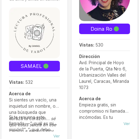
Doina Ro
Vistas:
530
Dirección
Avd. Principal de Hoyo
SAMAEL
de la Puerta, Qta Nro 6,
Urbanización Valles del
Laurel, Caracas, Miranda
Vistas:
532
1073
Acerca de
Acerca de
Si sientes un vacío, una
Empieza gratis, sin
inquietud sin nombre, o
compromiso ni llamadas
una búsqueda que
Si te resuena este
incómodas. Es tu
abraza tu corazón…
sé
llamado —“¿cuál es mi
oportunidad para probar
Ver
que estás solo/a en ese
misión?”, “¿qué debo
el tarot, sentir su energía
camino a veces
. Estoy
sanar?”, “¿qué me están
Ver
y decidir si quieres seguir
aquí para ayudarte a leer