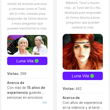
Médium, Tarot y mucho
través de lecturas precisas
más...el Tarot del Sí o No,
y cercanas como el Tarot
diseñada para responder
del Sí o No, creadas para
de forma directa a esas
responder de forma directa
preguntas que pueden
a esas preguntas que
cambiar tu vida.
pueden transformar tu vida.
Luna Vila
Vistas:
396
Luna Vila
Acerca de
Con más de
15 años de
Vistas:
442
experiencia
guiando a
personas en procesos
Acerca de
de amor, transformación
Ver
Con años de experiencia
y búsqueda personal, he
en la videncia y el tarot,