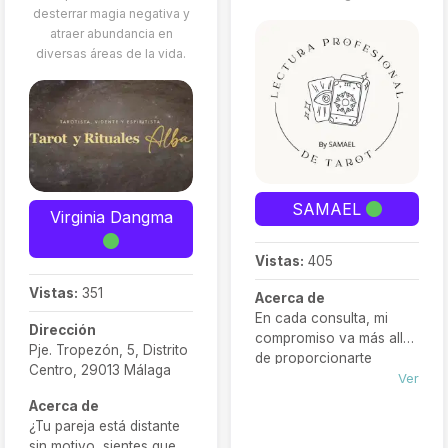
desterrar magia negativa y
atraer abundancia en
diversas áreas de la vida.
SAMAEL
Virginia Dangma
Vistas:
405
Vistas:
351
Acerca de
En cada consulta, mi
Dirección
compromiso va más allá
Pje. Tropezón, 5, Distrito
de proporcionarte
Centro, 29013 Málaga
respuestas; mi objetivo
Ver
es sumergirte en un viaje
Acerca de
introspectivo,
¿Tu pareja está distante
explorando las energías
sin motivo, sientes que