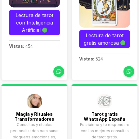
Lectura de tarot
con Inteligencia
Artificial
Lectura de tarot
gratis amorosa
Vistas:
454
Vistas:
524
Magia y Rituales
Tarot gratis
Transformadores
WhatsApp España
Consultas y rituales
Escribirme y te respondare
personalizados para sanar
con los mejores consultas
bloqueos emocionales,
de tarot gratis.