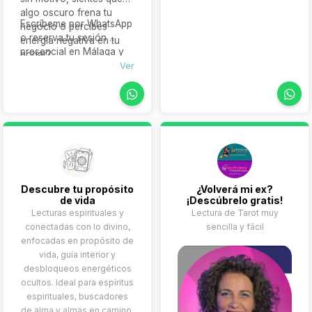
que te rodean. Como tu
algo oscuro frena tu
acompañante, te
Escríbeme por WhatsApp
negocio o percibes
brindaré claridad y las
o reserva tu sesión
energía negativa en tu
herramientas necesarias
presencial en Málaga y
hogar?
para afrontar tus
comencemos a liberarte,
Ver
desafíos.
sanarte y avanzar con
claridad y protección
energética.
Descubre tu propósito
¿Volverá mi ex?
de vida
¡Descúbrelo gratis!
Lecturas espirituales y
Lectura de Tarot muy
conectadas con lo divino,
sencilla y fácil
enfocadas en propósito de
vida, guía interior y
desbloqueos energéticos
ocultos. Ideal para espíritus
espirituales, buscadores
de alma y almas en camino.