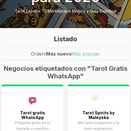
Tarot España: Tu Marketplace Místico y Guía Espiritual
Listado
Orden:
Más nuevo
Más popular
Negocios etiquetados con "Tarot Gratis
WhatsApp"
Tarot gratis
Tarot Spirits by
WhatsApp
Maleyska
Pregunta gratis en tu
Me harás preguntas y te
llamada a nuestros
daré respuestas,