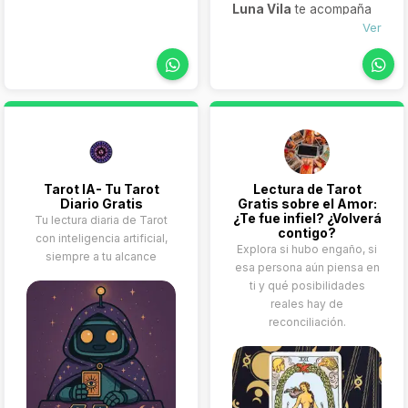
acompañado a cientos
Luna Vila
te acompaña
de consultantes a
a descubrir las
Ver
encontrar respuestas y
respuestas que buscas
reencontrarse consigo
en el amor, el trabajo y la
mismos.
vida personal. Sus
consultas son
confidenciales, directas
y personalizadas,
creadas para brindarte
claridad, confianza y un
Tarot IA- Tu Tarot
Lectura de Tarot
nuevo enfoque en tu
Diario Gratis
Gratis sobre el Amor:
camino.
¿Te fue infiel? ¿Volverá
Tu lectura diaria de Tarot
contigo?
con inteligencia artificial,
Explora si hubo engaño, si
siempre a tu alcance
esa persona aún piensa en
ti y qué posibilidades
reales hay de
reconciliación.