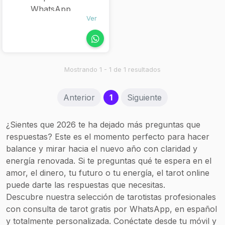
WhatsApp
Ver
Tarot directo:
ideal para
resolver una
duda puntual sin
rodeos
Mostrando 1 - 1 de 1 resultados
Envío de tirada
en imagen +
(current)
Anterior
1
Siguiente
interpretación
por mensaje o
¿Sientes que 2026 te ha dejado más preguntas que
audio
respuestas? Este es el momento perfecto para hacer
Opción de
balance y mirar hacia el nuevo año con claridad y
consultas más
energía renovada. Si te preguntas qué te espera en el
largas y
amor, el dinero, tu futuro o tu energía, el tarot online
personalizadas
puede darte las respuestas que necesitas.
por tarifas
Descubre nuestra selección de tarotistas profesionales
mayores
con consulta de tarot gratis por WhatsApp, en español
y totalmente personalizada. Conéctate desde tu móvil y