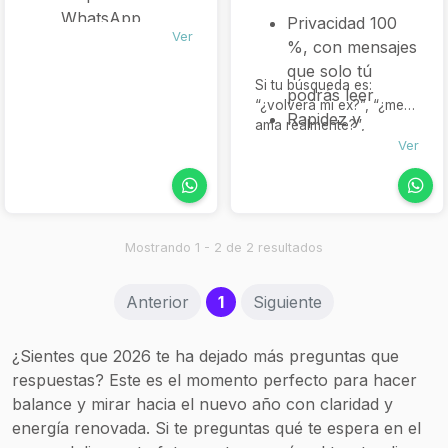
WhatsApp
Privacidad 100
Ver
Tarot directo:
%, con mensajes
ideal para
que solo tú
Si tu búsqueda es:
resolver una
podrás leer
“¿volverá mi ex?”, “¿me
duda puntual sin
Rapidez y
ama realmente?”,
rodeos
intención,
“¿puedo confiar en esta
Ver
Envío de tirada
relación?”, solo
porque muchas
en imagen +
escríbeme. Estoy aquí
veces solo
para ayudarte a sanar,
interpretación
necesitamos una
decidir y reencontrarte
por mensaje o
luz que nos guíe
con tu camino amoroso.
Mostrando 1 - 2 de 2 resultados
audio
Profesionalidad
Opción de
reconocida: he
(current)
Anterior
1
Siguiente
consultas más
sido elegida
largas y
como una de las
personalizadas
¿Sientes que 2026 te ha dejado más preguntas que
“Top 10
por tarifas
respuestas? Este es el momento perfecto para hacer
tarotistas del
mayores
balance y mirar hacia el nuevo año con claridad y
amor en España”
energía renovada. Si te preguntas qué te espera en el