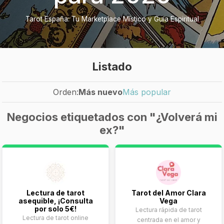
Tarot España: Tu Marketplace Místico y Guía Espiritual
Listado
Orden:
Más nuevo
Más popular
Negocios etiquetados con "¿Volverá mi
ex?"
Lectura de tarot
Tarot del Amor Clara
asequible, ¡Consulta
Vega
por solo 5€!
Lectura rápida de tarot
Lectura de tarot online
centrada en el amor y