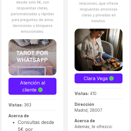
desde solo 5€, con
relaciones, que ofrece
respuestas claras,
respuestas amorosas
personalizadas y rápidas
claras y privadas en
para preguntas de amor,
minutos.
decisiones o bloqueos
emocionales.
Clara Vega
Atención al
cliente
Vistas:
410
Dirección
Vistas:
363
Madrid, 28007
Acerca de
Acerca de
Consultas desde
Además, te ofrezco:
5€ por