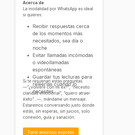
Acerca de
La modalidad por WhatsApp es ideal
si quieres:
Recibir respuestas cerca
de los momentos más
necesitados, sea día o
noche
Evitar llamadas incómodas
o videollamadas
espontáneas
Guardar tus lecturas para
Si te resuenan estas preguntas
releerlas cuando lo
—“¿volveré con mi ex?”, “necesito
necesites
claridad emocional”, “quiero atraer
éxito”…—, mándame un mensaje.
Estaremos conversando justo donde
estás, sin esperas, sin juicios, solo
conexión, guía y sanación.
Tarot amoroso express