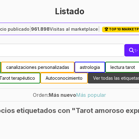
Listado
cio publicado
|
961.898
Visitas al marketplace
|
🏆 TOP 10 MARKET
✨ 
canalizaciones personalizadas
astrologia
lectura tarot
Tarot terapéutico
Autoconocimiento
Ver todas las etiqueta
Orden:
Más nuevo
Más popular
cios etiquetados con "Tarot amoroso exp