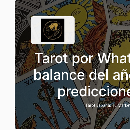
Tarot por Wha
balance del añ
prediccion
Tarot España: Tu Marketp