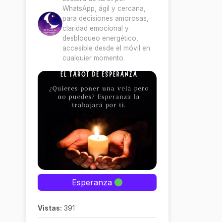
WhatsApp, ágil y cercana,
para decisiones amorosas,
claridad emocional y
desbloqueo energético,
accesible desde el móvil en
cualquier momento.
Esperanza
Vistas:
391