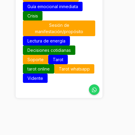
Guía emocional inmediata
Crisis
Sesión de
manifestación/propósito
Lectura de energía
Decisiones cotidianas
Soporte
Tarot
tarot online
Tarot whatsapp
Vidente