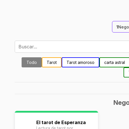
1
Nego
Todo
Tarot
Tarot amoroso
carta astral
Nego
El tarot de Esperanza
Lectura de tarot por