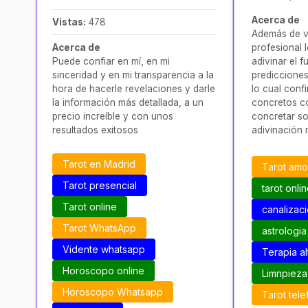
Acerca de
Vistas:
478
Además de vi
Acerca de
profesional 
Puede confiar en mí, en mi
adivinar el 
sinceridad y en mi transparencia a la
predicciones
hora de hacerle revelaciones y darle
lo cual confi
la información más detallada, a un
concretos com
precio increíble y con unos
concretar so
resultados exitosos
adivinación 
la consulta d
predicciones
Tarot en Madrid
Tarot am
muy importa
Tarot presencial
como cuando
tarot onli
distintas bar
Tarot online
canalizac
transmite in
perspectivas
Tarot WhatsApp
astrologia
baraja de ta
Vidente whatsapp
Terapia al
da detalles p
Para saber 
Horoscopo online
Limnpieza
realizan las 
Horoscopo Whatsapp
Tarot tele
de tarots co