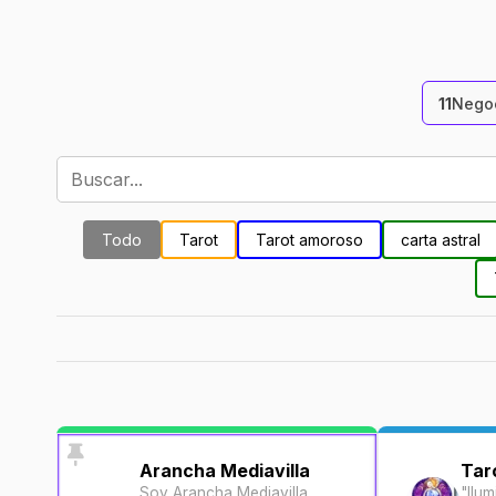
11
Negoc
Todo
Tarot
Tarot amoroso
carta astral
Arancha Mediavilla
Tar
Soy Arancha Mediavilla,
"Ilum