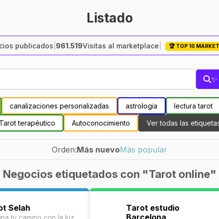
Listado
ios publicados
|
961.519
Visitas al marketplace
|
🏆 TOP 10 MARKE
✨ 
canalizaciones personalizadas
astrologia
lectura tarot
Tarot terapéutico
Autoconocimiento
Ver todas las etiqueta
Orden:
Más nuevo
Más popular
Negocios etiquetados con "Tarot online"
ot Selah
Tarot estudio
Barcelona
ina tu camino con la luz