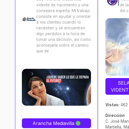
vidente de nacimiento y una
de l
consejera experta. Mi trabajo
del 
consiste en ayudar y orientar
a mis clientes cuando lo
necesiten y se encuentren
algo perdidos a la hora de
tomar una decisión, así como
aconsejarle sobre el camino
que de
SEL
VIDENT
Vistas:
462
Dirección
C. José Manu
Arancha Mediavilla
Marbella, M