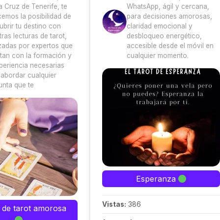
a Cruz de Tenerife, te
WhatsApp, ágil y cercana,
cemos la posibilidad de
para decisiones amorosas,
ubrir tu destino con
claridad emocional y
ras lecturas de tarot,
desbloqueo energético,
izadas por expertos que
accesible desde el móvil en
tan con la formación y
cualquier momento.
xperiencia necesarias
 abordar cualquier
unta que te
Esperanza
Vistas:
386
 de tarot amorosa