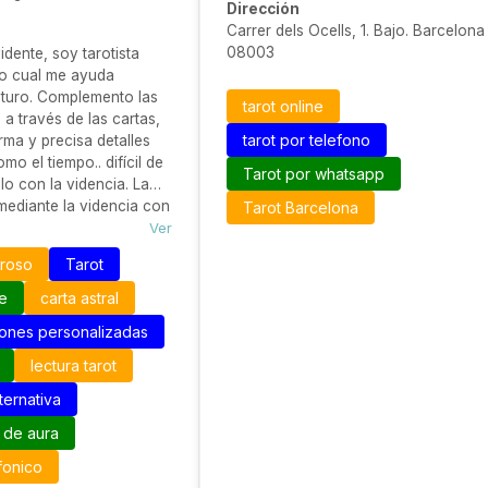
Dirección
Carrer dels Ocells, 1. Bajo. Barcelona
08003
dente, soy tarotista
lo cual me ayuda
futuro. Complemento las
tarot online
 a través de las cartas,
tarot por telefono
rma y precisa detalles
o el tiempo.. difícil de
Tarot por whatsapp
lo con la videncia. La
mediante la videncia con
Tarot Barcelona
e tarot real da lugar a
Ver
 de toda índole, incluso
oroso
Tarot
ntes; además del porqué,
 o donde... Trabajo
ne
carta astral
ajas de tarot, que
iones personalizadas
formación desde
 diferentes, como la
lectura tarot
rot español, que
ternativa
recisos del día a día.
mas sobre como se
 de aura
consultas y las barajas
fonico
n que trabajo