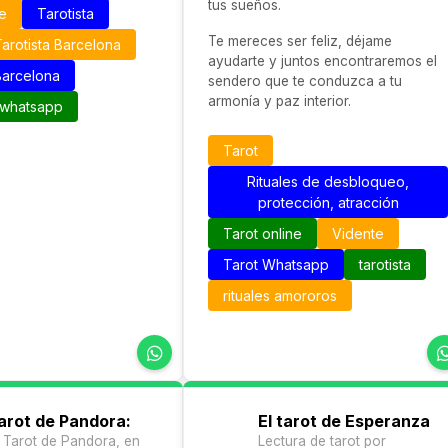
tus sueños.
ne
Tarotista
Te mereces ser feliz, déjame
arotista Barcelona
ayudarte y juntos encontraremos el
Barcelona
sendero que te conduzca a tu
armonía y paz interior.
 whatsapp
Tarot
Rituales de desbloqueo,
protección, atracción
Tarot online
Vidente
Tarot Whatsapp
tarotista
rituales amororos
Tarot de Pandora:
El tarot de Esperanza
l Tarot de Pandora, en
Lectura de tarot por