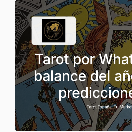
Tarot por Wha
balance del añ
prediccion
Tarot España: Tu Marketp