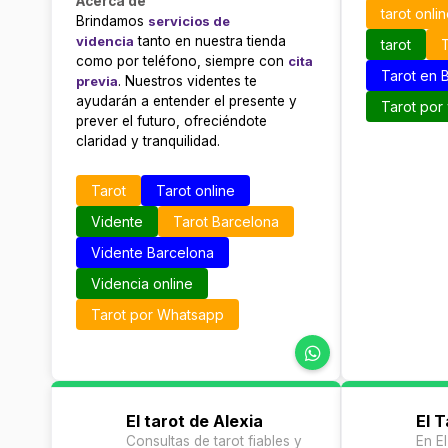
Acerca de
tarot onli
Brindamos
servicios de
videncia
tanto en nuestra tienda
tarot
T
como por teléfono, siempre con
cita
Tarot en 
previa
. Nuestros videntes te
ayudarán a entender el presente y
Tarot por
prever el futuro, ofreciéndote
claridad y tranquilidad.
Tarot
Tarot online
Vidente
Tarot Barcelona
Vidente Barcelona
Videncia online
Tarot por Whatsapp
El tarot de Alexia
El 
Consultas de tarot fiables y
En E