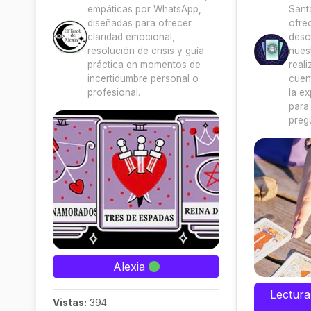
empáticas por WhatsApp,
Sant
diseñadas para ofrecer
ofre
claridad emocional,
desc
resolución de crisis y guía
nuest
práctica en momentos de
real
incertidumbre personal o
cuen
profesional.
la e
para
preg
Alexia
Lectura
Vistas:
394