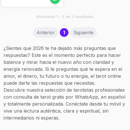
reconocida por su
participación en
programas de televisión
Mostrando 1 - 3 de 3 resultados
y radio en las Islas
Canarias. Su intuición,
(current)
Anterior
1
Siguiente
formación y experiencia
la convierten en una guía
fiable para comprender
¿Sientes que 2026 te ha dejado más preguntas que
los mensajes del
respuestas? Este es el momento perfecto para hacer
corazón y tomar
balance y mirar hacia el nuevo año con claridad y
decisiones con
confianza.
energía renovada. Si te preguntas qué te espera en el
amor, el dinero, tu futuro o tu energía, el tarot online
puede darte las respuestas que necesitas.
Descubre nuestra selección de tarotistas profesionales
con consulta de tarot gratis por WhatsApp, en español
y totalmente personalizada. Conéctate desde tu móvil y
vive una lectura auténtica, clara y espiritual, sin
intermediarios ni esperas.