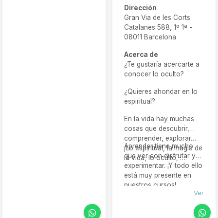
Dirección
Gran Via de les Corts
Catalanes 588, 1º 1ª -
08011 Barcelona
Acerca de
¿Te gustaría acercarte a
conocer lo oculto?
¿Quieres ahondar en lo
espiritual?
En la vida hay muchas
cosas que descubrir,
comprender, explorar…
Aprender tiene mucho
¡Lo espiritual, la magia de
que ver con disfrutar y
la vida, lo oculto, …!
experimentar. ¡Y todo ello
está muy presente en
nuestros cursos!
Ver