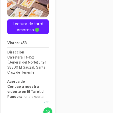
Lectura de tarot
amorosa
Vistas:
458
Dirección
Carretera Tf-152
(General del Norte) , 124,
38360 El Sauzal, Santa
Cruz de Tenerife
Acerca de
Conoce a nuestra
vidente en El Tarot de
Pandora
, una experta
con más de 20 años
Ver
dedicados al arte del
tarot y la videncia,