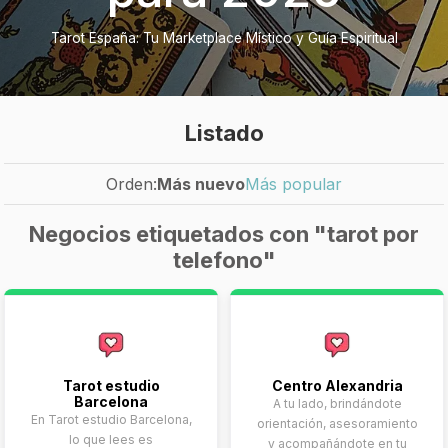
Tarot España: Tu Marketplace Místico y Guía Espiritual
Listado
Orden:
Más nuevo
Más popular
Negocios etiquetados con "tarot por
telefono"
Tarot estudio
Centro Alexandria
Barcelona
A tu lado, brindándote
En Tarot estudio Barcelona,
orientación, asesoramiento
lo que lees es
y acompañándote en tu