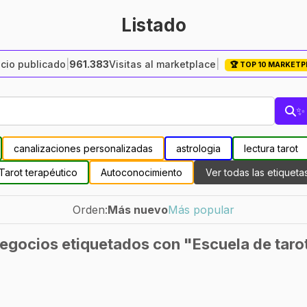
Listado
cio publicado
|
961.383
Visitas al marketplace
|
🏆 TOP 10 MARKET
✨ 
canalizaciones personalizadas
astrologia
lectura tarot
Tarot terapéutico
Autoconocimiento
Ver todas las etiqueta
Orden:
Más nuevo
Más popular
egocios etiquetados con "Escuela de taro