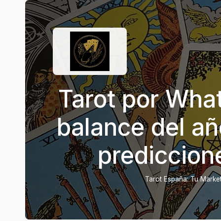
Tarot por Wha
balance del añ
prediccion
Tarot España: Tu Marketp