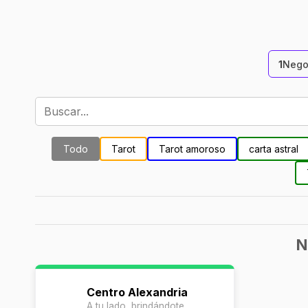
1
Nego
Todo
Tarot
Tarot amoroso
carta astral
N
Centro Alexandria
A tu lado, brindándote