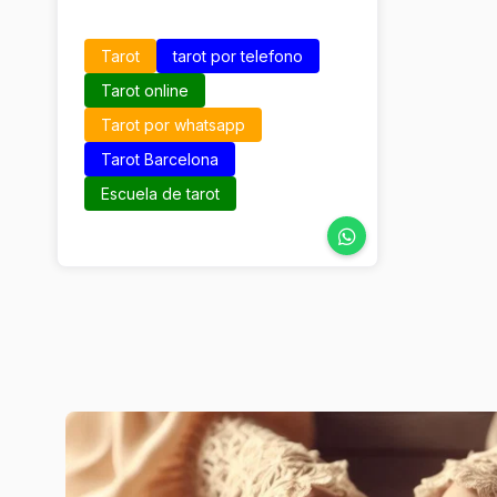
Tarot
tarot por telefono
Tarot online
Tarot por whatsapp
Tarot Barcelona
Escuela de tarot