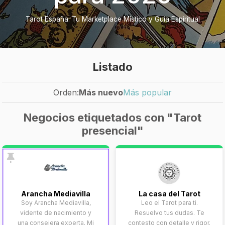
Tarot España: Tu Marketplace Místico y Guía Espiritual
Listado
Orden:
Más nuevo
Más popular
Negocios etiquetados con "Tarot
presencial"
Arancha Mediavilla
La casa del Tarot
Soy Arancha Mediavilla,
Leo el Tarot para ti.
vidente de nacimiento y
Resuelvo tus dudas. Te
una consejera experta. Mi
contesto con detalle y rigor.