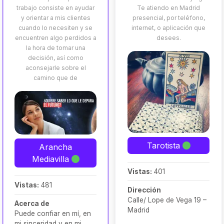
trabajo consiste en ayudar
Te atiendo en Madrid
y orientar a mis clientes
presencial, por teléfono,
cuando lo necesiten y se
internet, o aplicación que
encuentren algo perdidos a
desees.
la hora de tomar una
decisión, así como
aconsejarle sobre el
camino que de
Tarotista
Arancha
Mediavilla
Vistas:
401
Vistas:
481
Dirección
Calle/ Lope de Vega 19 –
Acerca de
Madrid
Puede confiar en mí, en
mi sinceridad y en mi