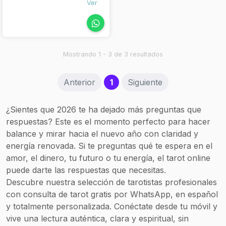
Ver
aquellas dudas y
preocupaciones a las
que no encuentras
respuestas a través de
su tarot . Cuando hablas
Mostrando 1 - 3 de 3 resultados
con ella, te das cuenta
de la gran Videncia pura
e innata que posee, la
(current)
Anterior
1
Siguiente
positividad que transmite,
la energía con la que
habla y la fuerza
¿Sientes que 2026 te ha dejado más preguntas que
espiritual que lleva
respuestas? Este es el momento perfecto para hacer
dentro.
balance y mirar hacia el nuevo año con claridad y
energía renovada. Si te preguntas qué te espera en el
amor, el dinero, tu futuro o tu energía, el tarot online
puede darte las respuestas que necesitas.
Descubre nuestra selección de tarotistas profesionales
con consulta de tarot gratis por WhatsApp, en español
y totalmente personalizada. Conéctate desde tu móvil y
vive una lectura auténtica, clara y espiritual, sin