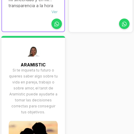
transparencia a la hora
de hacerle revelaciones
Ver
y darle la información
más detallada, a un
precio increíble y con
unos resultados exitosos
ARAMISTIC
Si te inquieta tu futuro o
quieres saber algo sobre tu
vida en pareja, trabajo o
sobre amor, el tarot de
Aramistic puede ayudarte a
tomar las decisiones
correctas para conseguir
tus objetivos.