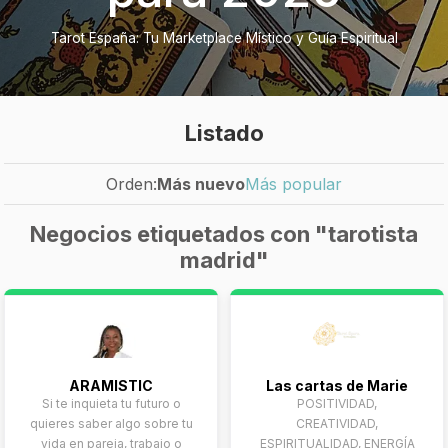
Tarot España: Tu Marketplace Místico y Guía Espiritual
Listado
Orden:
Más nuevo
Más popular
Negocios etiquetados con "tarotista
madrid"
ARAMISTIC
Las cartas de Marie
Si te inquieta tu futuro o
POSITIVIDAD,
quieres saber algo sobre tu
CREATIVIDAD,
vida en pareja, trabajo o
ESPIRITUALIDAD, ENERGÍA