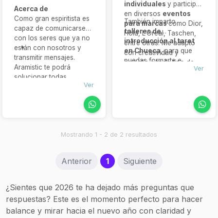
individuales
y participo
Acerca de
en diversos
eventos
Como gran espiritista es
También imparto
para marcas
como Dior,
capaz de comunicarse
talleres de
Hola, L’Oreal, Taschen,
con los seres que ya no
introducción al tarot
entre otras. Me adapto
están con nosotros y
en Chueca
, para que
con creatividad y
transmitir mensajes.
puedas formarte e
empatía a todo tipo de
Aramistic te podrá
Ver
integrar este arte en tu
proyectos. Si buscas
solucionar todas
vida.
añadir un toque único y
Ver
aquellas dudas y
mágico, no dudes en
preocupaciones a las
contactarme !
que no encuentras
respuestas a través de
su tarot . Cuando hablas
Mostrando 1 - 2 de 2 resultados
con ella, te das cuenta
de la gran Videncia pura
e innata que posee, la
(current)
Anterior
1
Siguiente
positividad que transmite,
la energía con la que
habla y la fuerza
¿Sientes que 2026 te ha dejado más preguntas que
espiritual que lleva
respuestas? Este es el momento perfecto para hacer
dentro.
balance y mirar hacia el nuevo año con claridad y