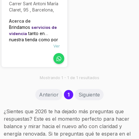
Carrer Sant Antoni María
Claret, 95 , Barcelona,
Acerca de
Brindamos
servicios de
videncia
tanto en
nuestra tienda como por
teléfono, siempre
Ver
con
cita previa
. Nuestros
videntes te ayudarán a
entender el presente y
prever el futuro,
ofreciéndote claridad y
Mostrando 1 - 1 de 1 resultados
tranquilidad.
(current)
Anterior
1
Siguiente
¿Sientes que 2026 te ha dejado más preguntas que
respuestas? Este es el momento perfecto para hacer
balance y mirar hacia el nuevo año con claridad y
energía renovada. Si te preguntas qué te espera en el