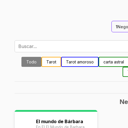
1
Nego
Todo
Tarot
Tarot amoroso
carta astral
Ne
El mundo de Bárbara
En El El Mundo de Barbara