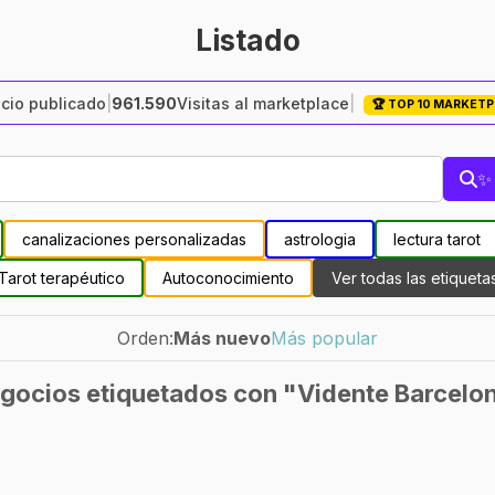
Listado
cio publicado
|
961.590
Visitas al marketplace
|
🏆 TOP 10 MARKET
✨ 
canalizaciones personalizadas
astrologia
lectura tarot
Tarot terapéutico
Autoconocimiento
Ver todas las etiqueta
Orden:
Más nuevo
Más popular
gocios etiquetados con "Vidente Barcelo