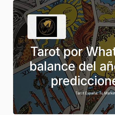
Tarot por Wha
balance del añ
prediccion
Tarot España: Tu Marketp