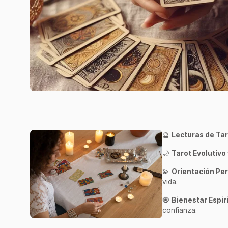
🔮
Lecturas de Tar
🌙
Tarot Evolutivo 
💫
Orientación Per
vida.
🧿
Bienestar Espiri
confianza.