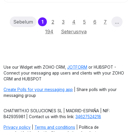
(current)
Sebelum
1
2
3
4
5
6
7
…
194
Seterusnya
Use our Widget with ZOHO CRM,
JOTFORM
or HUBSPOT -
Connect your messaging app users and clients with your ZOHO
CRM and HUBSPOT
Create Polls for your messaging app
| Share polls with your
messaging group
CHATWITH.IO SOLUCIONES SL | MADRID-ESPAÑA | NIF:
B42935981 | Contact us with this link:
34627524218
Privacy policy
|
Terms and conditions
| Política de