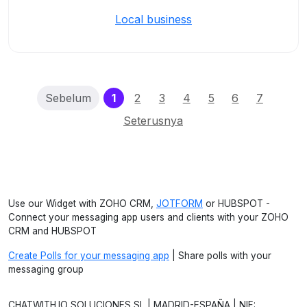
Local business
(current)
Sebelum
1
2
3
4
5
6
7
Seterusnya
Use our Widget with ZOHO CRM,
JOTFORM
or HUBSPOT -
Connect your messaging app users and clients with your ZOHO
CRM and HUBSPOT
Create Polls for your messaging app
| Share polls with your
messaging group
CHATWITH.IO SOLUCIONES SL | MADRID-ESPAÑA | NIF: