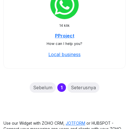
14 klik
PProject
How can I help you?
Local business
(current)
Sebelum
1
Seterusnya
Use our Widget with ZOHO CRM,
JOTFORM
or HUBSPOT -