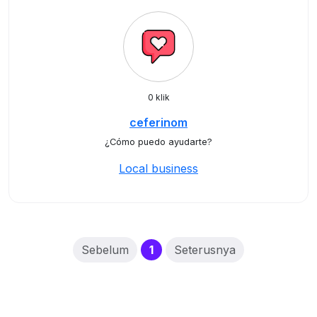
0 klik
ceferinom
¿Cómo puedo ayudarte?
Local business
(current)
Sebelum
1
Seterusnya