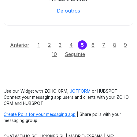
De outros
(current)
Anterior
1
2
3
4
5
6
7
8
9
10
Seguinte
Use our Widget with ZOHO CRM,
JOTFORM
or HUBSPOT -
Connect your messaging app users and clients with your ZOHO
CRM and HUBSPOT
Create Polls for your messaging app
| Share polls with your
messaging group
CHATWITH.IO SOLUCIONES SL | MADRID-ESPAÑA | NIF: