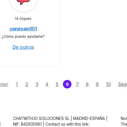
14 cliques
vanesam101
¿Cómo puedo ayudarte?
De outros
(current)
rior
1
2
3
4
5
6
7
8
9
10
Seg
CHATWITH.IO SOLUCIONES SL | MADRID-ESPAÑA |
Non
d
NIF: B42935981 | Contact us with this link:
The