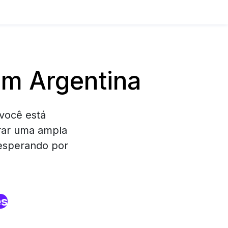
em Argentina
você está
rar uma ampla
 esperando por
es